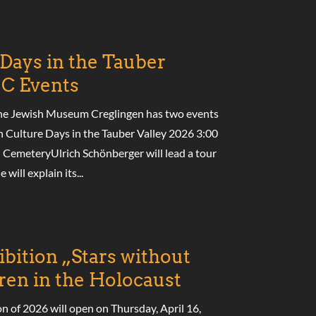
 Days in the Tauber
MC Events
the Jewish Museum Creglingen has two events
h Culture Days in the Tauber Valley 2026 3:00
h CemeteryUlrich Schönberger will lead a tour
will explain its...
bition „Stars without
ren in the Holocaust
on of 2026 will open on Thursday, April 16,