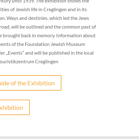
ntury until 1939. The exhibition shows the
ties of Jewish life in Creglingen and in its
n. Ways and destinies, which led the Jews
road, will be outlined and the common past of
e brought back in memory. Information about
Events of the Foundation Jewish Museum
r „Events“ and will be published in the local
 Touristikzentrum Creglingen
ide of the Exhibition
xhibition