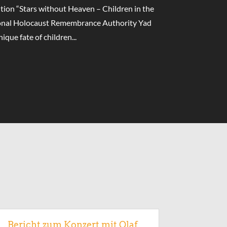
ition “Stars without Heaven – Children in the
ional Holocaust Remembrance Authority Yad
que fate of children...
Bericht zum Konzert mit Olaf