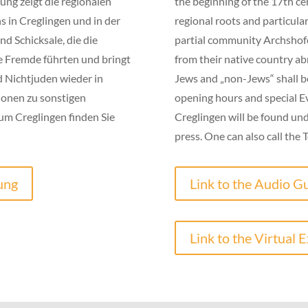
ung zeigt die regionalen
the beginning of the 17th ce
 in Creglingen und in der
regional roots and particulari
d Schicksale, die die
partial community Archshofe
e Fremde führten und bringt
from their native country ab
 Nichtjuden wieder in
Jews and „non-Jews“ shall b
ionen zu sonstigen
opening hours and special 
um Creglingen finden Sie
Creglingen will be found unde
press. One can also call the
ung
Link to the Audio Gu
Link to the Virtual E