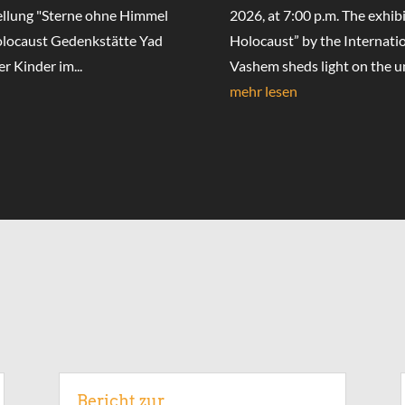
ellung "Sterne ohne Himmel
2026, at 7:00 p.m. The exhib
Holocaust Gedenkstätte Yad
Holocaust” by the Internat
r Kinder im...
Vashem sheds light on the uni
mehr lesen
Bericht zur