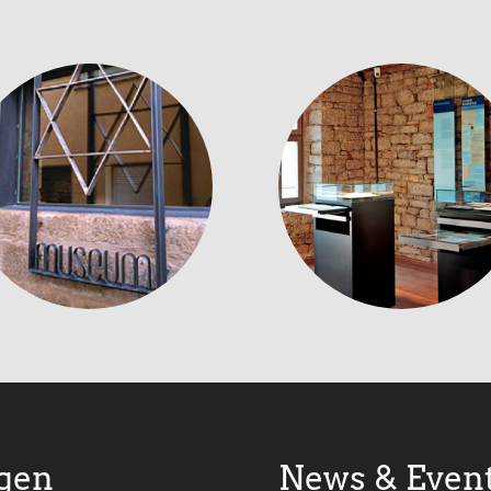
gen
News & Even