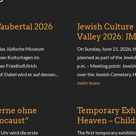
Taubertal 2026
Jewish Culture
Valley 2026: J
h das Jüdische Museum
On Sunday, June 21, 2026, 
hen Kulturtagen im
planned as part of the Jewis
her FriedhofUlrich
p.m. – Meeting point: Jewis
. Dabei wird er auf dessen...
over the Jewish Cemetery. He 
mehr lesen
erne ohne
Temporary Exhi
ocaust“
Heaven – Child
Uhr wird die erste
The first temporary exhibiti